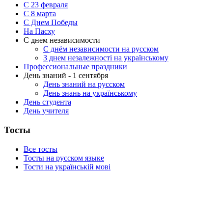
С 23 февраля
C 8 марта
С Днем Победы
На Пасху
С днем независимости
С днём независимости на русском
З днем незалежності на українському
Профессиональные праздники
День знаний - 1 сентября
День знаний на русском
День знань на українському
День студента
День учителя
Тосты
Все тосты
Тосты на русском языке
Тости на українській мові