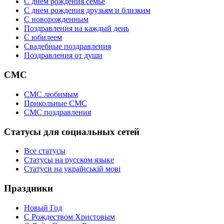
С днем рождения семье
С днем рождения друзьям и близким
C новорожденным
Поздравления на каждый день
С юбилеем
Свадебные поздравления
Поздравления от души
СМС
СМС любимым
Прикольные СМС
СМС поздравления
Статусы для социальных сетей
Все статусы
Статусы на русском языке
Статуси на українській мові
Праздники
Новый Год
С Рождеством Христовым