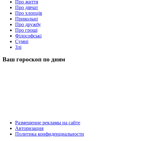
Про життя
Про дівчат
Про хлопців
Прикольні
Про дружбу
Про гроші
Філософські
Сумні
Злі
Ваш гороскоп по дням
Размещение рекламы на сайте
Авторизация
Политика конфиденциальности