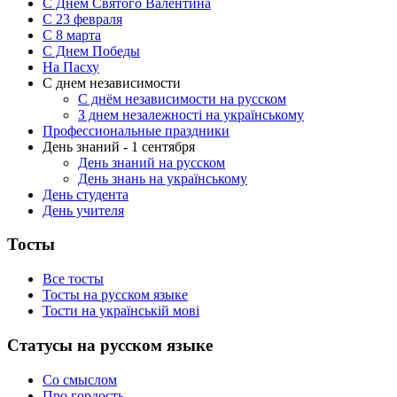
С Днём Святого Валентина
С 23 февраля
C 8 марта
С Днем Победы
На Пасху
С днем независимости
С днём независимости на русском
З днем незалежності на українському
Профессиональные праздники
День знаний - 1 сентября
День знаний на русском
День знань на українському
День студента
День учителя
Тосты
Все тосты
Тосты на русском языке
Тости на українській мові
Статусы на русском языке
Со смыслом
Про гордость