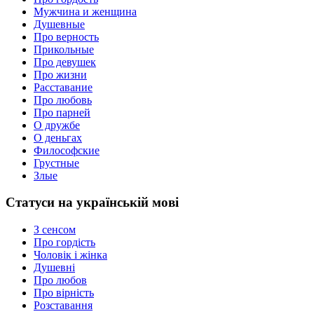
Мужчина и женщина
Душевные
Про верность
Прикольные
Про девушек
Про жизни
Расставание
Про любовь
Про парней
О дружбе
О деньгах
Философские
Грустные
Злые
Статуси на українській мові
З сенсом
Про гордість
Чоловік і жінка
Душевні
Про любов
Про вірність
Розставання