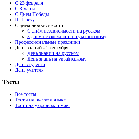
С 23 февраля
C 8 марта
С Днем Победы
На Пасху
С днем независимости
С днём независимости на русском
З днем незалежності на українському
Профессиональные праздники
День знаний - 1 сентября
День знаний на русском
День знань на українському
День студента
День учителя
Тосты
Все тосты
Тосты на русском языке
Тости на українській мові