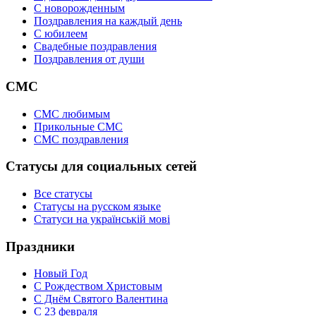
C новорожденным
Поздравления на каждый день
С юбилеем
Свадебные поздравления
Поздравления от души
СМС
СМС любимым
Прикольные СМС
СМС поздравления
Статусы для социальных сетей
Все статусы
Статусы на русском языке
Статуси на українській мові
Праздники
Новый Год
С Рождеством Христовым
С Днём Святого Валентина
С 23 февраля