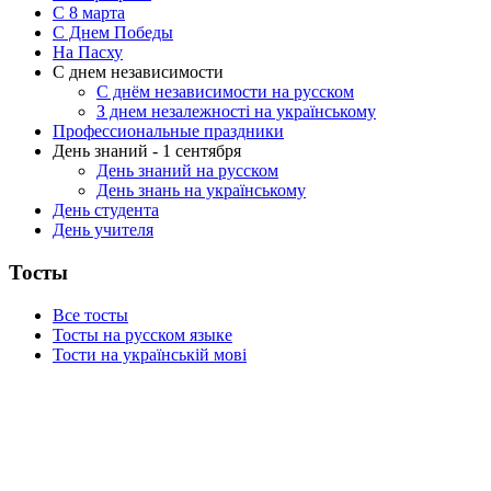
C 8 марта
С Днем Победы
На Пасху
С днем независимости
С днём независимости на русском
З днем незалежності на українському
Профессиональные праздники
День знаний - 1 сентября
День знаний на русском
День знань на українському
День студента
День учителя
Тосты
Все тосты
Тосты на русском языке
Тости на українській мові