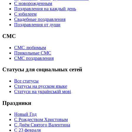
C новорожденным
Поздравления на каждый день
С юбилеем
Свадебные поздравления
Поздравления от души
СМС
СМС любимым
Прикольные СМС
СМС поздравления
Статусы для социальных сетей
Все статусы
Статусы на русском языке
Статуси на українській мові
Праздники
Новый Год
С Рождеством Христовым
С Днём Святого Валентина
С 23 февраля