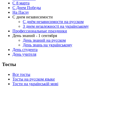
C 8 марта
С Днем Победы
На Пасху
С днем независимости
С днём независимости на русском
З днем незалежності на українському
Профессиональные праздники
День знаний - 1 сентября
День знаний на русском
День знань на українському
День студента
День учителя
Тосты
Все тосты
Тосты на русском языке
Тости на українській мові