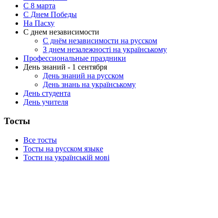
C 8 марта
С Днем Победы
На Пасху
С днем независимости
С днём независимости на русском
З днем незалежності на українському
Профессиональные праздники
День знаний - 1 сентября
День знаний на русском
День знань на українському
День студента
День учителя
Тосты
Все тосты
Тосты на русском языке
Тости на українській мові