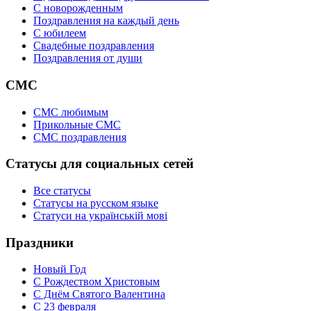
C новорожденным
Поздравления на каждый день
С юбилеем
Свадебные поздравления
Поздравления от души
СМС
СМС любимым
Прикольные СМС
СМС поздравления
Статусы для социальных сетей
Все статусы
Статусы на русском языке
Статуси на українській мові
Праздники
Новый Год
С Рождеством Христовым
С Днём Святого Валентина
С 23 февраля